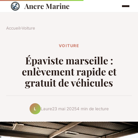
Ancre Marine
Accueil
›
Voiture
VOITURE
Épaviste marseille :
enlèvement rapide et
gratuit de véhicules
Laure
23 mai 2025
4 min de lecture
L